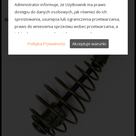
Administrator informuje, że Użytkownik ma prawo
dostępu do danych osobowych, jak również do ich
sprostowania, usunięcia lub ograniczenia przetwarzania,
RELATED PRODUCTS
prawo do wniesienia sprzeciwu wobec przetwarzania, a
także do wniesienia skargi do organu nadzorczego.
W przypadku pytań dotyczących przetwarzania danych
Polityka Prywatności
Akceptuje warunki
osobowych prosimy o kontakt z Inspektorem Ochrony
Danych pod wskazany adres e-mail: madcarp@wp.pl
Mechanizm Cookies
Administrator wykorzystuje pliki cookies
(ciasteczka), czyli niewielkie informacje
tekstowe, przechowywane na urządzeniu
końcowym Użytkownika (np. komputer, tablet,
smartphone). Cookies mogą być odczytywane
przez system teleinformatyczny
Administratora.