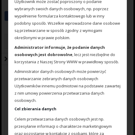
Użytkownik może zostać poproszony o podanie
wybranych swoich danych osobowych, np. poprzez
wypełnienie formularza kontaktowego lub w inny
podobny sposób. Wszelkie wprowadzone dane osobowe
są przetwarzane w sposób zgodny z wymogami
określonymi w prawie polskim.
Opinie (0)
Administrator informuje, że podanie danych
osobowych jest dobrowolne
, lecz jest niezbędne do
Opinie
korzystania z Naszej Strony WWW w prawidłowy sposób.
Na razie nie ma opinii o produkcie.
Administrator danych osobowych może powierzyć
przetwarzanie zebranych danych osobowych
Użytkowników innemu podmiotowi na podstawie zawartej
z nim umowy powierzenia przetwarzania danych
osobowych.
Napisz pierwszą opinię o „Sprężyna z
Cel zbierania danych
obciążeniem zielona 80gr.”
Celem przetwarzania danych osobowych jest np.
Your Rating
przesyłanie informacji o charakterze marketingowym
Your Review
*
oraz pozostanie w kontakcie z osobami, które za