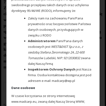
777
000 077
Sprężyna z obciążeniem zielona 80gr.
swobodnego przepływu takich danych oraz uchylenia
Z
aletą naszej sprężyny jest asymetryczny kształt
dyrektywy 95/46/WE (RODO), informujemy że:
ciężarka , dzięki któremu wiemy jak zestaw ustawi się
Zależy nam na zachowaniu Pani/Pana
w wodzie . Haczyk wbijamy w nałożoną zanętę po
prywatności oraz bezpieczeństwie Państwa
przeciwnej stronie wybrzuszenia ciężarka. Zarówno
danych osobowych, przysługujących w
sprężyna jak i ciężarek
pokryty jest farbą proszkową
związku z RODO
w kolorze ciemno zielonym. Takie wykonanie zestawu
Administratorem
Pani/Pana danych
gwarantuje , że nie tylko po kilku użyciach , ale i po
osobowych jest
WEST&EAST Sp.z o.o., z
kilku sezonach , będzie wyglądał jak nowy.
Warto
siedzibą Stefana Żeromskiego 2A, 22-600
dodać , że ze względu na swój ciężar 80gr , sprężyna
Tomaszów Lubelski, NIP: 9212030832
zwana
może być z powodzeniem używana na rzece , w
dalej Naszą Firmą
miejscach
,
gdzie
jest
silny prąd wody
.
Inspektorem Ochrony Danych
jest Nasza
Firma. Osoba kontaktowa dostępna jest pod
adresem e-mail: madcarp@wp.pl
Dodaj do koszyka
Dane osobowe
W czasie korzystania ze strony internetowej
www.madcarp.eu, zwaną dalej Naszą Stroną WWW,
Kategorie:
Sprężyna zanętowa
,
Z obciążeniem zielona