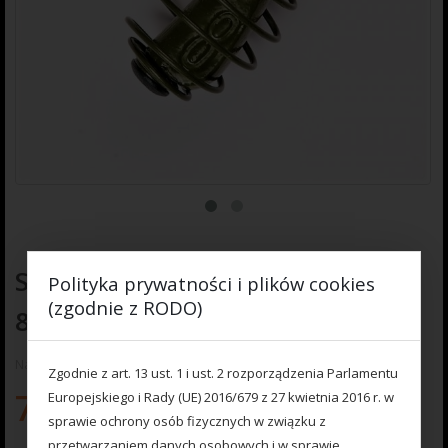
Sprężyna z obciążeniem zielona
Polityka prywatności i plików cookies
(zgodnie z RODO)
80gr.
Na razie nie ma opinii o produkcie.
Zgodnie z art. 13 ust. 1 i ust. 2 rozporządzenia Parlamentu
7.00
zł
Europejskiego i Rady (UE) 2016/679 z 27 kwietnia 2016 r. w
sprawie ochrony osób fizycznych w związku z
przetwarzaniem danych osobowych i w sprawie