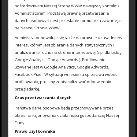
pośrednictwem Naszej Strony WWW nawiązały kontakt z
Administratorem. Podstawą prawną przetwarzania
danych osobowych jest przesłanie formularza zawartego
na Naszej Stronie WWW.
Administrator powołuje się także na prawnie uzasadniony
interes, którym jest zbieranie danych statystycznych i
analizowanie ruchu na stronie internetowej (np. dla usług
Google Analitycs, Google Adwords.). Profilowanie
Nazwa
*
używane jest w Google Analytics, Google AdWords,
Facebook Pixel. W sytuacji wniesienia sprzeciwu wobec
profilowania, prosimy zoptymalizować odpowiednio
E-mail
*
przeglądarkę.
Czas przetwarzania danych
Państwa dane osobowe będą przechowywane przez
Zapisz moje dane, adres e-mail i witrynę w przeglądarce aby
okres funkcjonowania działalności gospodarczej Naszej
wypełnić dane podczas pisania kolejnych komentarzy.
Firmy.
Prawo Użytkownika