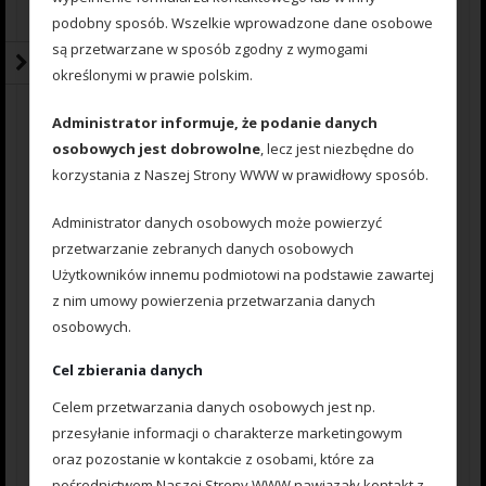
podobny sposób. Wszelkie wprowadzone dane osobowe
są przetwarzane w sposób zgodny z wymogami
Napisz pierwszą opinię o „Koszyczek
określonymi w prawie polskim.
Method Feeder № 3 45gr.”
Administrator informuje, że podanie danych
Your Rating
osobowych jest dobrowolne
, lecz jest niezbędne do
korzystania z Naszej Strony WWW w prawidłowy sposób.
Your Review
*
Administrator danych osobowych może powierzyć
przetwarzanie zebranych danych osobowych
Użytkowników innemu podmiotowi na podstawie zawartej
z nim umowy powierzenia przetwarzania danych
osobowych.
Cel zbierania danych
Nazwa
*
Celem przetwarzania danych osobowych jest np.
przesyłanie informacji o charakterze marketingowym
oraz pozostanie w kontakcie z osobami, które za
E-mail
*
pośrednictwem Naszej Strony WWW nawiązały kontakt z