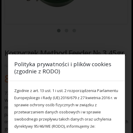
Koszyczek Method Feeder № 3 45gr.
Polityka prywatności i plików cookies
Na razie nie ma opinii o produkcie.
(zgodnie z RODO)
8.00
zł
Zgodnie z art. 13 ust. 1 i ust. 2 rozporządzenia Parlamentu
777 000 067 Koszyczek Method Feeder № 3 45g
Europejskiego i Rady (UE) 2016/679 z 27 kwietnia 2016 r. w
Wykonany z najlepszej jakości materiałów ( poliwęglan, ołów
sprawie ochrony osób fizycznych w związku z
malowany proszkową farbą ) produkt spełni wszystkie
przetwarzaniem danych osobowych i w sprawie
państwa oczekiwania. Aerodynamiczny kształt ułatwia
swobodnego przepływu takich danych oraz uchylenia
osiąganie dalekich i celnych rzutów. Koszyki dostępne w trzech
dyrektywy 95/46/WE (RODO), informujemy że:
gramaturach 25, 35, 45, 60, 80 gr. Doskonale utrzymuje