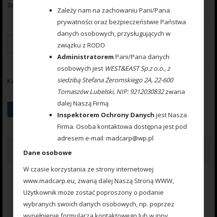
zanętę i przynętę podczas zarzucania zestawu.
Zależy nam na zachowaniu Pani/Pana
prywatności oraz bezpieczeństwie Państwa
danych osobowych, przysługujących w
Dodaj do koszyka
związku z RODO
Administratorem
Pani/Pana danych
osobowych jest
WEST&EAST Sp.z o.o., z
siedzibą Stefana Żeromskiego 2A, 22-600
Kategorie:
Method Feeder
,
Podajniki
Tomaszów Lubelski, NIP: 9212030832
zwana
dalej Naszą Firmą
Inspektorem Ochrony Danych
jest Nasza
Firma. Osoba kontaktowa dostępna jest pod
adresem e-mail: madcarp@wp.pl
Opinie (0)
Dane osobowe
W czasie korzystania ze strony internetowej
Opinie
www.madcarp.eu, zwaną dalej Naszą Stroną WWW,
Użytkownik może zostać poproszony o podanie
Na razie nie ma opinii o produkcie.
wybranych swoich danych osobowych, np. poprzez
wypełnienie formularza kontaktowego lub w inny