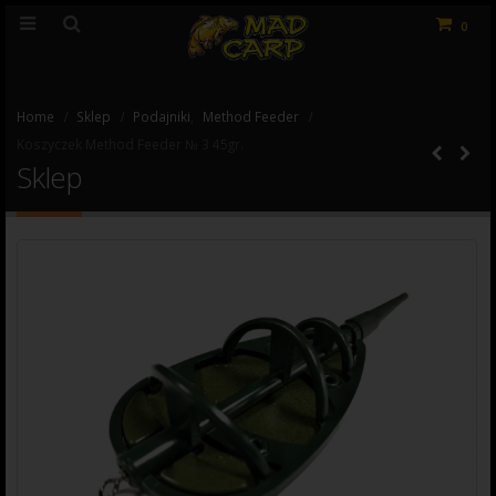
0
Home
Sklep
Podajniki
,
Method Feeder
Koszyczek Method Feeder № 3 45gr.
Sklep