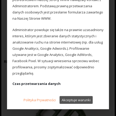
Administratorem. Podstawą prawną przetwarzania
danych osobowych jest przesłanie formularza zawartego
na Naszej Stronie WWW.
Zapisz moje dane, adres e-mail i witrynę w przeglądarce aby
Administrator powołuje się także na prawnie uzasadniony
wypełnić dane podczas pisania kolejnych komentarzy.
interes, którym jest zbieranie danych statystycznych i
analizowanie ruchu na stronie internetowej (np. dla usług
Google Analitycs, Google Adwords.). Profilowanie
używane jest w Google Analytics, Google AdWords,
Facebook Pixel. W sytuacji wniesienia sprzeciwu wobec
RELATED PRODUCTS
profilowania, prosimy zoptymalizować odpowiednio
przeglądarkę.
Czas przetwarzania danych
Państwa dane osobowe będą przechowywane przez
okres funkcjonowania działalności gospodarczej Naszej
Polityka Prywatności
Akceptuje warunki
Firmy.
Prawo Użytkownika