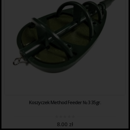
Koszyczek Method Feeder № 3 35gr.
0
8.00
zł
out
of