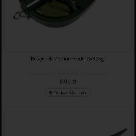
Koszyczek Method Feeder № 3 25gr
0
8.00
zł
out
of
5
Dodaj do koszyka