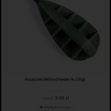
Koszyczek Method Feeder № 2 55gr.
0
3.00
zł
4.00
zł
out
of
5
Dodaj do koszyka