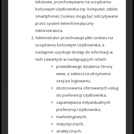
tekstowe, przechowywane na urządzeniu
końcowym Użytkownika (np. komputer, tablet,
smartphone). Cookies mogą być odczytywane
przez system teleinformatyczny
Administratora.
Administrator przechowuje pliki cookies na
urządzeniu końcowym Użytkownika, a
następnie uzyskuje dostęp do informacji w
nich zawartych w następujących celach:
prawidłowego działania Strony
www, a zwłaszcza utrzymania
sesji po logowaniu,
dostosowania oferowanych usług
777 000 279 Koszyczek Method Feeder № 3 80g
do preferencji Użytkownika,
zapamiętania indywidualnych
preferencji Użytkownika,
0
12.00
zł
marketingowych,
out
of
statystycznych,
5
Dodaj do koszyka
analitycznych.