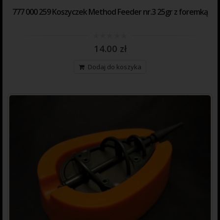
777 000 259 Koszyczek Method Feeder nr.3 25gr z foremką
0
14.00
zł
out
of
5
Dodaj do koszyka