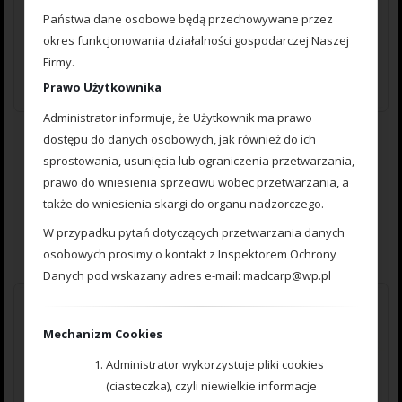
Państwa dane osobowe będą przechowywane przez
okres funkcjonowania działalności gospodarczej Naszej
Firmy.
Prawo Użytkownika
Administrator informuje, że Użytkownik ma prawo
777 000 278 Koszyczek Method Feeder № 3 60g
dostępu do danych osobowych, jak również do ich
sprostowania, usunięcia lub ograniczenia przetwarzania,
prawo do wniesienia sprzeciwu wobec przetwarzania, a
0
12.00
zł
także do wniesienia skargi do organu nadzorczego.
out
of
W przypadku pytań dotyczących przetwarzania danych
5
Dodaj do koszyka
osobowych prosimy o kontakt z Inspektorem Ochrony
Danych pod wskazany adres e-mail: madcarp@wp.pl
Mechanizm Cookies
Administrator wykorzystuje pliki cookies
(ciasteczka), czyli niewielkie informacje