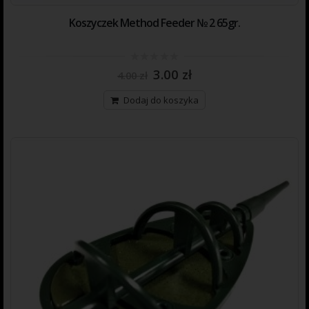
Koszyczek Method Feeder № 2 65gr.
0
3.00
zł
4.00
zł
out
of
5
Dodaj do koszyka