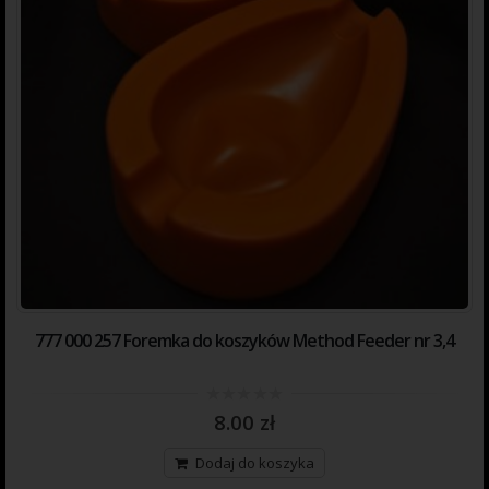
777 000 257 Foremka do koszyków Method Feeder nr 3,4
0
8.00
zł
out
of
5
Dodaj do koszyka