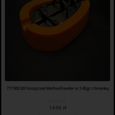
777 000 261 Koszyczek Method Feeder nr.3 45gr z foremką
0
14.00
zł
out
of