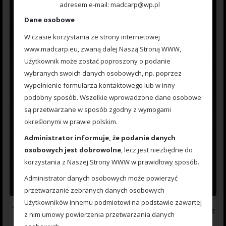
adresem e-mail: madcarp@wp.pl
Dane osobowe
W czasie korzystania ze strony internetowej
www.madcarp.eu, zwaną dalej Naszą Stroną WWW,
Użytkownik może zostać poproszony o podanie
wybranych swoich danych osobowych, np. poprzez
wypełnienie formularza kontaktowego lub w inny
podobny sposób. Wszelkie wprowadzone dane osobowe
są przetwarzane w sposób zgodny z wymogami
określonymi w prawie polskim.
Administrator informuje, że podanie danych
osobowych jest dobrowolne
, lecz jest niezbędne do
korzystania z Naszej Strony WWW w prawidłowy sposób.
Administrator danych osobowych może powierzyć
przetwarzanie zebranych danych osobowych
Użytkowników innemu podmiotowi na podstawie zawartej
777 000 264 Koszyczek Method Feeder Premium nr.4 45gr z
z nim umowy powierzenia przetwarzania danych
foremką