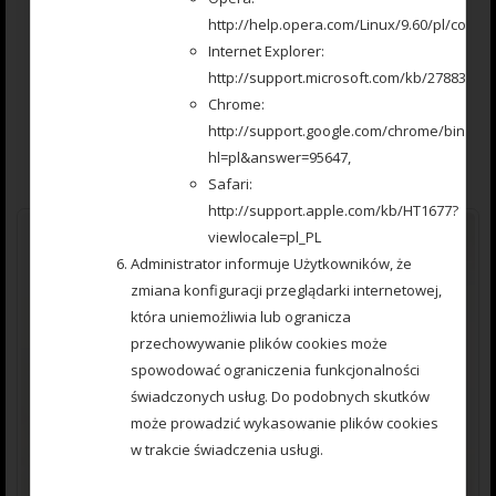
777 000 280 Koszyczek Method Feeder № 4 60gr PREMIUM
http://help.opera.com/Linux/9.60/pl/cookie
Internet Explorer:
http://support.microsoft.com/kb/278835/pl,
0
12.00
zł
Chrome:
out
http://support.google.com/chrome/bin/an
of
5
Czytaj dalej
hl=pl&answer=95647,
Safari:
http://support.apple.com/kb/HT1677?
viewlocale=pl_PL
Administrator informuje Użytkowników, że
zmiana konfiguracji przeglądarki internetowej,
która uniemożliwia lub ogranicza
przechowywanie plików cookies może
spowodować ograniczenia funkcjonalności
świadczonych usług. Do podobnych skutków
może prowadzić wykasowanie plików cookies
w trakcie świadczenia usługi.