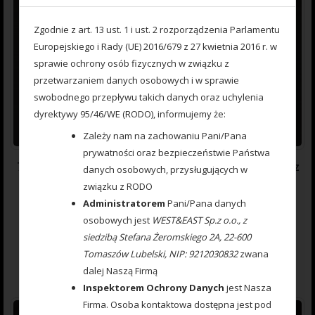
Zgodnie z art. 13 ust. 1 i ust. 2 rozporządzenia Parlamentu
Europejskiego i Rady (UE) 2016/679 z 27 kwietnia 2016 r. w
sprawie ochrony osób fizycznych w związku z
przetwarzaniem danych osobowych i w sprawie
swobodnego przepływu takich danych oraz uchylenia
dyrektywy 95/46/WE (RODO), informujemy że:
Zależy nam na zachowaniu Pani/Pana
prywatności oraz bezpieczeństwie Państwa
777 000 263 Koszyczek Method Feeder Premium nr.4 35gr z
danych osobowych, przysługujących w
foremką
związku z RODO
Administratorem
Pani/Pana danych
osobowych jest
WEST&EAST Sp.z o.o., z
0
15.00
zł
siedzibą Stefana Żeromskiego 2A, 22-600
out
of
Tomaszów Lubelski, NIP: 9212030832
zwana
5
Dodaj do koszyka
dalej Naszą Firmą
Inspektorem Ochrony Danych
jest Nasza
Firma. Osoba kontaktowa dostępna jest pod