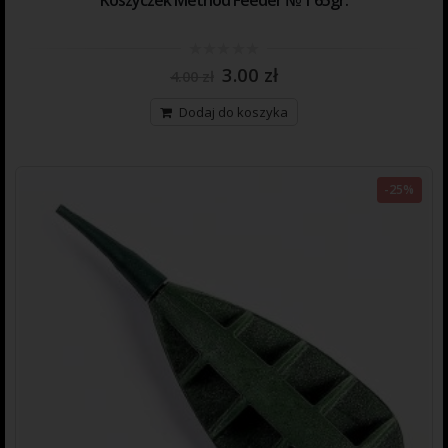
0
3.00
zł
4.00
zł
out
of
5
Dodaj do koszyka
-25%