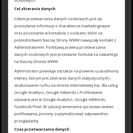
osobowych.
Cel zbierania danych
0
15.00
zł
Celem przetwarzania danych osobowych jest np.
out
of
przesyłanie informacji o charakterze marketingowym
5
Dodaj do koszyka
oraz pozostanie w kontakcie z osobami, które za
pośrednictwem Naszej Strony WWW nawiązały kontakt z
Administratorem. Podstawą prawną przetwarzania
danych osobowych jest przesłanie formularza zawartego
na Naszej Stronie WWW.
Administrator powołuje się także na prawnie uzasadniony
interes, którym jest zbieranie danych statystycznych i
analizowanie ruchu na stronie internetowej (np. dla usług
Google Analitycs, Google Adwords.). Profilowanie
używane jest w Google Analytics, Google AdWords,
Facebook Pixel. W sytuacji wniesienia sprzeciwu wobec
profilowania, prosimy zoptymalizować odpowiednio
przeglądarkę.
Czas przetwarzania danych