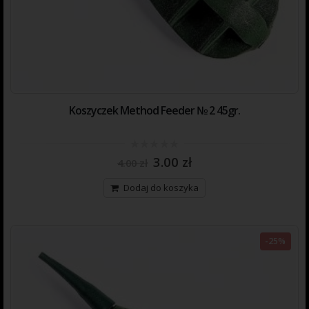
Koszyczek Method Feeder № 2 45gr.
0
3.00
zł
4.00
zł
out
of
5
Dodaj do koszyka
-25%