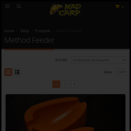
0
Home
Sklep
Podajniki
Method Feeder
Method Feeder
Sort By:
View:
1
2