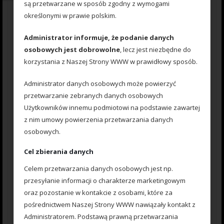
777222018 Podajnik MAD CARP Method Feeder ARC7 FLAT 40g.
są przetwarzane w sposób zgodny z wymogami
określonymi w prawie polskim.
Podajnik do method feeder ARC to przelotowe koszyki
zanętowe ze specjalnie wyprofilowanymi żeberkami,
Administrator informuje, że podanie danych
utrudniającymi splątanie zestawu. Dodatkowo żeberka
osobowych jest dobrowolne
, lecz jest niezbędne do
podajników ARC pozwalają umieścić przynętę idealnie w środku
korzystania z Naszej Strony WWW w prawidłowy sposób.
podajnika. One charakteryzują się świetną aerodynamiką oraz
ułatwią wykonywanie celnych rzutów. Bardzo duża
Administrator danych osobowych może powierzyć
wytrzymałość i niska cena sprawiają, że podajniki method
przetwarzanie zebranych danych osobowych
feeder MAD CARP ARC są bardzo popularne wśród wędkarzy.
Użytkowników innemu podmiotowi na podstawie zawartej
Aktualnie jedna z najlepszych propozycji na polskim rynku.
z nim umowy powierzenia przetwarzania danych
Charakteryzuje się niezwykle wysoką jakością tworzywa z
osobowych.
którego jest wykonany. Kamuflujący kolor podajnika.
Doskonale wykonany odlew obciążenia… no i stosunek ceny
Cel zbierania danych
do jakości sprawił, że po te podajniki sięgają najlepsi zawodnicy
Celem przetwarzania danych osobowych jest np.
w Polsce. Podajnik kompatybilny z lotkami MAD CARP
przesyłanie informacji o charakterze marketingowym
777222060, foremką z wypychaczem MAD CARP 777222030 i
oraz pozostanie w kontakcie z osobami, które za
foremką silikonową MAD CARP 777222059.
pośrednictwem Naszej Strony WWW nawiązały kontakt z
Wymiary podajnika: długi – 52 mm. (z gumką 75 mm.) szeroki –
Administratorem. Podstawą prawną przetwarzania