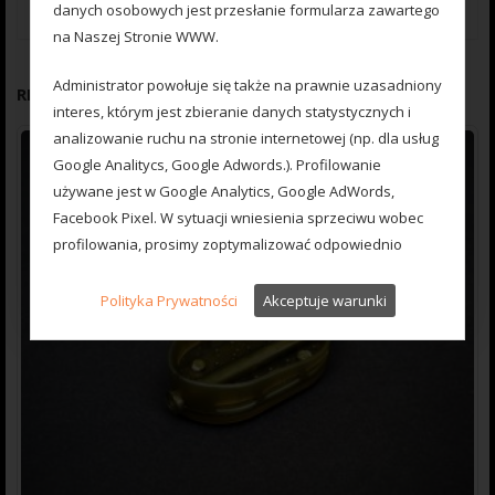
28 mm. wysoki – 15 mm.
danych osobowych jest przesłanie formularza zawartego
na Naszej Stronie WWW.
Administrator powołuje się także na prawnie uzasadniony
RELATED PRODUCTS
interes, którym jest zbieranie danych statystycznych i
analizowanie ruchu na stronie internetowej (np. dla usług
Google Analitycs, Google Adwords.). Profilowanie
używane jest w Google Analytics, Google AdWords,
Facebook Pixel. W sytuacji wniesienia sprzeciwu wobec
profilowania, prosimy zoptymalizować odpowiednio
przeglądarkę.
Polityka Prywatności
Akceptuje warunki
Czas przetwarzania danych
Państwa dane osobowe będą przechowywane przez
okres funkcjonowania działalności gospodarczej Naszej
Firmy.
Prawo Użytkownika
Administrator informuje, że Użytkownik ma prawo