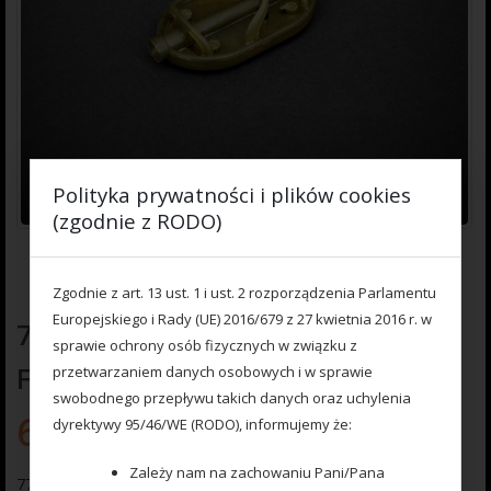
Polityka prywatności i plików cookies
(zgodnie z RODO)
Zgodnie z art. 13 ust. 1 i ust. 2 rozporządzenia Parlamentu
Europejskiego i Rady (UE) 2016/679 z 27 kwietnia 2016 r. w
777222018 Koszyczek Method
sprawie ochrony osób fizycznych w związku z
Feeder ARC 40 gr.
przetwarzaniem danych osobowych i w sprawie
swobodnego przepływu takich danych oraz uchylenia
6.70
zł
dyrektywy 95/46/WE (RODO), informujemy że:
Zależy nam na zachowaniu Pani/Pana
777 222 018 Koszyczek Method Feeder ARC 40 gr.