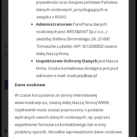
prywatności oraz bezpieczeństwie Państwa
danych osobowych, przysługujących w
związku z RODO
Dodaj do koszyka
Administratorem
Pani/Pana danych
osobowych jest
WEST&EAST Sp.z o.o., z
siedzibą Stefana Żeromskiego 2A, 22-600
Tomaszów Lubelski, NIP: 9212030832
zwana
Kategoria:
Method Feeder ARC BOAT ROMMY SPYDER HAND
dalej Naszą Firmą
Tag:
MAD CARP Koszyczek Method Feeder ARC MAD CARP PODAJNIK
Inspektorem Ochrony Danych
jest Nasza
PODAJNIKI MAD CARP ARC koszyk arc
Firma. Osoba kontaktowa dostępna jest pod
adresem e-mail: madcarp@wp.pl
Dane osobowe
W czasie korzystania ze strony internetowej
www.madcarp.eu, zwaną dalej Naszą Stroną WWW,
Użytkownik może zostać poproszony o podanie
Opis
wybranych swoich danych osobowych, np. poprzez
wypełnienie formularza kontaktowego lub w inny
Opis
podobny sposób. Wszelkie wprowadzone dane osobowe