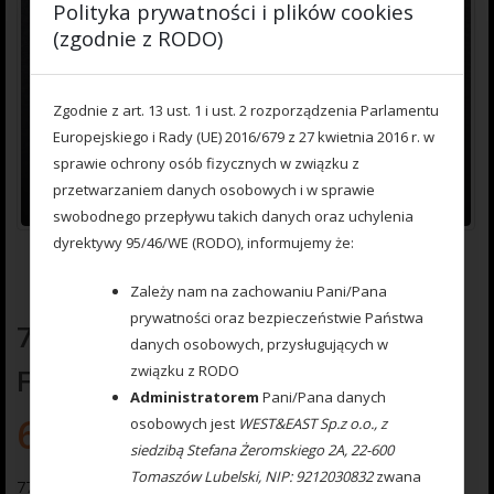
Polityka prywatności i plików cookies
(zgodnie z RODO)
Zgodnie z art. 13 ust. 1 i ust. 2 rozporządzenia Parlamentu
Europejskiego i Rady (UE) 2016/679 z 27 kwietnia 2016 r. w
sprawie ochrony osób fizycznych w związku z
przetwarzaniem danych osobowych i w sprawie
swobodnego przepływu takich danych oraz uchylenia
dyrektywy 95/46/WE (RODO), informujemy że:
Zależy nam na zachowaniu Pani/Pana
prywatności oraz bezpieczeństwie Państwa
777 222 025 Koszyczek Method
danych osobowych, przysługujących w
Feeder ROMMY 40 gr.
związku z RODO
Administratorem
Pani/Pana danych
6.70
zł
osobowych jest
WEST&EAST Sp.z o.o., z
siedzibą Stefana Żeromskiego 2A, 22-600
Tomaszów Lubelski, NIP: 9212030832
zwana
777 222 025 Koszyczek Method Feeder ROMMY 40 gr.