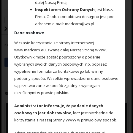
dalej Naszą Firmą
Inspektorem Ochrony Danych
jest Nasza
Firma. Osoba kontaktowa dostępna jest pod
Dodaj do koszyka
adresem e-mail: madcarp@wp.pl
Dane osobowe
W czasie korzystania ze strony internetowej
Kategoria:
Method Feeder ARC BOAT ROMMY SPYDER HAND
www.madcarp.eu, zwaną dalej Naszą Stroną WWW,
Użytkownik może zostać poproszony o podanie
wybranych swoich danych osobowych, np. poprzez
wypełnienie formularza kontaktowego lub w inny
podobny sposób. Wszelkie wprowadzone dane osobowe
są przetwarzane w sposób zgodny z wymogami
określonymi w prawie polskim.
RELATED PRODUCTS
Administrator informuje, że podanie danych
osobowych jest dobrowolne
, lecz jest niezbędne do
korzystania z Naszej Strony WWW w prawidłowy sposób.
Administrator danych osobowych może powierzyć