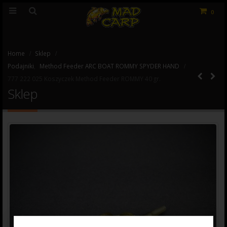
0
Home
Sklep
Podajniki
,
Method Feeder ARC BOAT ROMMY SPYDER HAND
777 222 025 Koszyczek Method Feeder ROMMY 40 gr.
Sklep