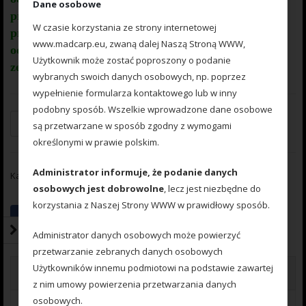
Dane osobowe
przyponową o wytrzymałości 45 lbs (20,41 kg),
W czasie korzystania ze strony internetowej
przypon 30lbs ( 13,60 kg ). Całość zamocowana na
www.madcarp.eu, zwaną dalej Naszą Stroną WWW,
odpowiednim stelażu , uniemożliwiającym splątanie
Użytkownik może zostać poproszony o podanie
zestawu.
wybranych swoich danych osobowych, np. poprzez
wypełnienie formularza kontaktowego lub w inny
podobny sposób. Wszelkie wprowadzone dane osobowe
Dodaj do koszyka
są przetwarzane w sposób zgodny z wymogami
określonymi w prawie polskim.
Administrator informuje, że podanie danych
Kategoria:
Method Classic
osobowych jest dobrowolne
, lecz jest niezbędne do
korzystania z Naszej Strony WWW w prawidłowy sposób.
Administrator danych osobowych może powierzyć
przetwarzanie zebranych danych osobowych
Użytkowników innemu podmiotowi na podstawie zawartej
Opinie (0)
z nim umowy powierzenia przetwarzania danych
osobowych.