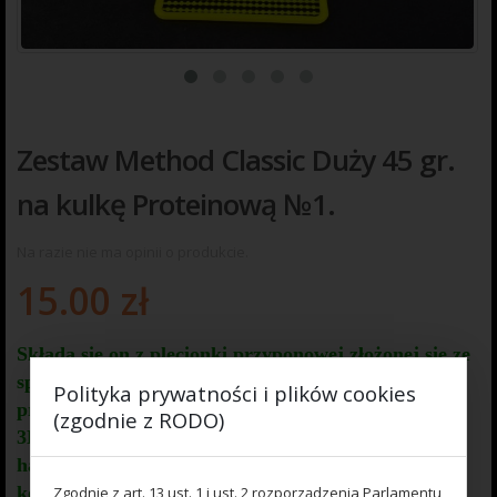
Zestaw Method Classic Duży 45 gr.
na kulkę Proteinową №1.
Na razie nie ma opinii o produkcie.
15.00
zł
Składa się on z plecionki przyponowej
złożonej się ze
splotu 16 specjalnych włókien
o długości ok. 60 cm ,
Polityka prywatności i plików cookies
przyponu o długości ok. 16 cm ,zasobnika na zanętę
(zgodnie z RODO)
3D o wadze 45 gram, dwóch krętlików , stopera i
haczyka z włosem. Dzięki unikalnej konstrukcji
koszyka zanętowego 3D w połączeniu z
Zgodnie z art. 13 ust. 1 i ust. 2 rozporządzenia Parlamentu