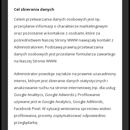
Opinie
Cel zbierania danych
Na razie nie ma opinii o produkcie.
Celem przetwarzania danych osobowych jest np.
przesyłanie informacji o charakterze marketingowym
oraz pozostanie w kontakcie z osobami, które za
pośrednictwem Naszej Strony WWW nawiązały kontakt z
Napisz pierwszą opinię o „Zestaw Method
Administratorem. Podstawą prawną przetwarzania
Classic Duży 45 gr. na kulkę Proteinową №1.”
danych osobowych jest przesłanie formularza zawartego
na Naszej Stronie WWW.
Your Rating
Administrator powołuje się także na prawnie uzasadniony
Your Review
*
interes, którym jest zbieranie danych statystycznych i
analizowanie ruchu na stronie internetowej (np. dla usług
Google Analitycs, Google Adwords.). Profilowanie
używane jest w Google Analytics, Google AdWords,
Facebook Pixel. W sytuacji wniesienia sprzeciwu wobec
profilowania, prosimy zoptymalizować odpowiednio
przeglądarkę.