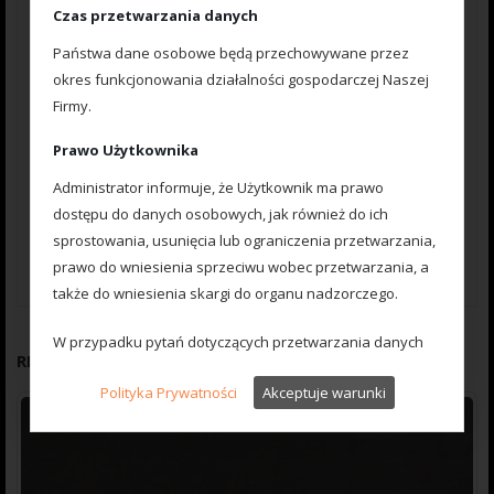
Czas przetwarzania danych
Nazwa
*
Państwa dane osobowe będą przechowywane przez
okres funkcjonowania działalności gospodarczej Naszej
E-mail
*
Firmy.
Prawo Użytkownika
Administrator informuje, że Użytkownik ma prawo
Zapisz moje dane, adres e-mail i witrynę w przeglądarce aby
dostępu do danych osobowych, jak również do ich
wypełnić dane podczas pisania kolejnych komentarzy.
sprostowania, usunięcia lub ograniczenia przetwarzania,
prawo do wniesienia sprzeciwu wobec przetwarzania, a
także do wniesienia skargi do organu nadzorczego.
W przypadku pytań dotyczących przetwarzania danych
RELATED PRODUCTS
osobowych prosimy o kontakt z Inspektorem Ochrony
Polityka Prywatności
Akceptuje warunki
Danych pod wskazany adres e-mail: madcarp@wp.pl
Mechanizm Cookies