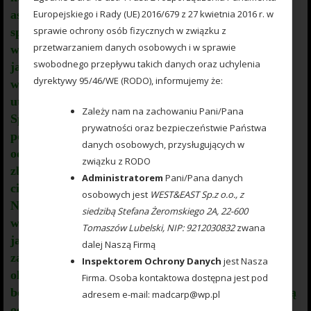
asymetrycznym ciężarkiem oraz zastosowaniu
Europejskiego i Rady (UE) 2016/679 z 27 kwietnia 2016 r. w
sprawie ochrony osób fizycznych w związku z
specjalnych wypustek na górnym ramieniu –
przetwarzaniem danych osobowych i w sprawie
wskazujących gdzie wbić haczyk – zawsze wiemy w
swobodnego przepływu takich danych oraz uchylenia
jakiej pozycji zestaw ustawi się na dnie zbiornika
dyrektywy 95/46/WE (RODO), informujemy że:
wodnego. Ponadto konstrukcja 3D doskonale
utrzyma zanętę , podczas zarzucania zestawu.
Zależy nam na zachowaniu Pani/Pana
Specjalna konstrukcja powoduje , że ryba po
prywatności oraz bezpieczeństwie Państwa
połknięciu haczyka początkowo nie czuje oporu i nie
danych osobowych, przysługujących w
odrzuca połkniętej przynęty.
Koszyk zanętowy
związku z RODO
zbudowany jest z doskonałej jakości plastiku oraz
Administratorem
Pani/Pana danych
ciężarka z ołowiu pomalowanego farbą proszkową .
osobowych jest
WEST&EAST Sp.z o.o., z
Najwyższej jakości koreański haczyk ,
siedzibą Stefana Żeromskiego 2A, 22-600
wyprodukowany na nasze specjalne zamówienie z
Tomaszów Lubelski, NIP: 9212030832
zwana
japońskiej , hartowanej , wysokowęglowej stali , nie
dalej Naszą Firmą
zawiedzie przy holowaniu nawet największych
Inspektorem Ochrony Danych
jest Nasza
okazów ryb.
P
okryty teflonem gwarantuje
Firma. Osoba kontaktowa dostępna jest pod
bezrefleksyjność w środowisku wodnym, oraz wyższą
adresem e-mail: madcarp@wp.pl
odporność na korozję. Zastosowano plecionkę