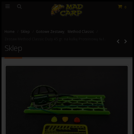
0
Home
Sklep
Gotowe Zestawy
,
Method Classic
Zestaw Method Classic Duży 45 gr. na kulkę Proteinową №1.
Sklep