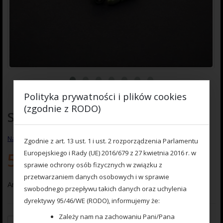
Polityka prywatności i plików cookies
(zgodnie z RODO)
Szybkozłączka Nr.1 (5 szt.)
Na razie nie ma opinii o produkcie.
Zgodnie z art. 13 ust. 1 i ust. 2 rozporządzenia Parlamentu
Europejskiego i Rady (UE) 2016/679 z 27 kwietnia 2016 r. w
5.00
zł
sprawie ochrony osób fizycznych w związku z
przetwarzaniem danych osobowych i w sprawie
Art.777 000 218 Szybkozłączka Nr.1 (5 szt.)
swobodnego przepływu takich danych oraz uchylenia
dyrektywy 95/46/WE (RODO), informujemy że:
Zależy nam na zachowaniu Pani/Pana