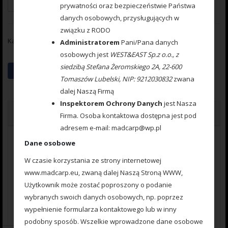
Dodaj do koszyka
prywatności oraz bezpieczeństwie Państwa
danych osobowych, przysługujących w
związku z RODO
Kategoria:
Akcesoria wędkarskie
Administratorem
Pani/Pana danych
osobowych jest
WEST&EAST Sp.z o.o., z
siedzibą Stefana Żeromskiego 2A, 22-600
Tomaszów Lubelski, NIP: 9212030832
zwana
dalej Naszą Firmą
Inspektorem Ochrony Danych
jest Nasza
Opinie (0)
Firma. Osoba kontaktowa dostępna jest pod
adresem e-mail: madcarp@wp.pl
Opinie
Dane osobowe
Na razie nie ma opinii o produkcie.
W czasie korzystania ze strony internetowej
www.madcarp.eu, zwaną dalej Naszą Stroną WWW,
Użytkownik może zostać poproszony o podanie
wybranych swoich danych osobowych, np. poprzez
wypełnienie formularza kontaktowego lub w inny
Napisz pierwszą opinię o „Szybkozłączka
podobny sposób. Wszelkie wprowadzone dane osobowe