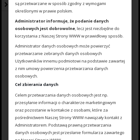
Nr.1 (5 szt.)”
są przetwarzane w sposób zgodny z wymogami
określonymi w prawie polskim.
Your Rating
Administrator informuje, że podanie danych
Your Review
*
osobowych jest dobrowolne
, lecz jest niezbędne do
korzystania z Naszej Strony WWW w prawidłowy sposób.
Administrator danych osobowych może powierzyć
przetwarzanie zebranych danych osobowych
Użytkowników innemu podmiotowi na podstawie zawartej
z nim umowy powierzenia przetwarzania danych
osobowych.
Cel zbierania danych
Nazwa
*
Celem przetwarzania danych osobowych jest np.
przesyłanie informacji o charakterze marketingowym
oraz pozostanie w kontakcie z osobami, które za
E-mail
*
pośrednictwem Naszej Strony WWW nawiązały kontakt z
Administratorem. Podstawą prawną przetwarzania
danych osobowych jest przesłanie formularza zawartego