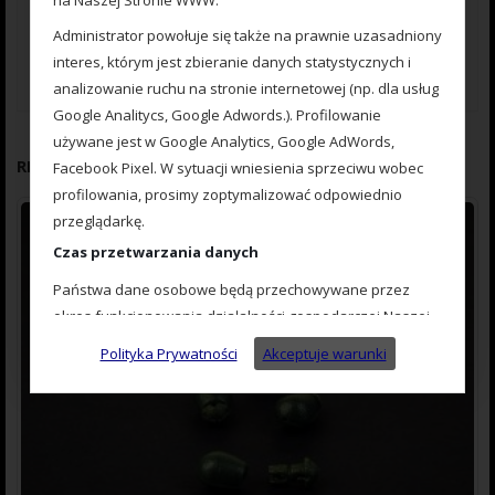
na Naszej Stronie WWW.
Zapisz moje dane, adres e-mail i witrynę w przeglądarce aby
wypełnić dane podczas pisania kolejnych komentarzy.
Administrator powołuje się także na prawnie uzasadniony
interes, którym jest zbieranie danych statystycznych i
analizowanie ruchu na stronie internetowej (np. dla usług
Google Analitycs, Google Adwords.). Profilowanie
używane jest w Google Analytics, Google AdWords,
RELATED PRODUCTS
Facebook Pixel. W sytuacji wniesienia sprzeciwu wobec
profilowania, prosimy zoptymalizować odpowiednio
przeglądarkę.
Czas przetwarzania danych
Państwa dane osobowe będą przechowywane przez
okres funkcjonowania działalności gospodarczej Naszej
Firmy.
Polityka Prywatności
Akceptuje warunki
Prawo Użytkownika
Administrator informuje, że Użytkownik ma prawo
dostępu do danych osobowych, jak również do ich
sprostowania, usunięcia lub ograniczenia przetwarzania,
prawo do wniesienia sprzeciwu wobec przetwarzania, a