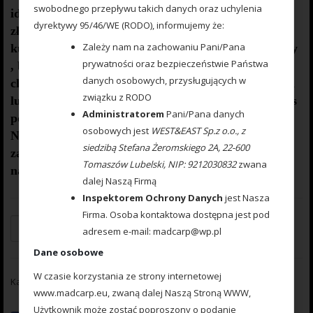
swobodnego przepływu takich danych oraz uchylenia
idealna do wszystkich metod gruntowych. Do
dyrektywy 95/46/WE (RODO), informujemy że:
złudzenia przypominająca naturalne ziarno
Zależy nam na zachowaniu Pani/Pana
kukurydzy. Idealnie wchłania i długo utrzymuje dipy
prywatności oraz bezpieczeństwie Państwa
, boostery , itp. . Przydatna wszędzie tam gdzie
danych osobowych, przysługujących w
chcemy by nasza przynęta nie zniknęła w roślinności
związku z RODO
lub mule. Ponadto w celu ułatwienia zaczepu na włos
Administratorem
Pani/Pana danych
posiada mikro otwór i wgłębienie dla stoperka .
osobowych jest
WEST&EAST Sp.z o.o., z
Najlepsze efekty daje gdy się ją zadipuje i
siedzibą Stefana Żeromskiego 2A, 22-600
zaprezentuje na haczyku razem z innymi , również
Tomaszów Lubelski, NIP: 9212030832
zwana
naturalnymi przynętami. 1
0 sztuk w opakowaniu.
dalej Naszą Firmą
Inspektorem Ochrony Danych
jest Nasza
Firma. Osoba kontaktowa dostępna jest pod
Dodaj do koszyka
adresem e-mail: madcarp@wp.pl
Dane osobowe
W czasie korzystania ze strony internetowej
Kategorie:
Kukurydza pływająca
,
Sztuczne przynęty
www.madcarp.eu, zwaną dalej Naszą Stroną WWW,
Użytkownik może zostać poproszony o podanie