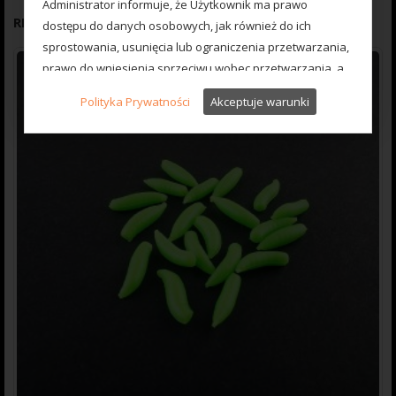
Administrator informuje, że Użytkownik ma prawo
RELATED PRODUCTS
dostępu do danych osobowych, jak również do ich
sprostowania, usunięcia lub ograniczenia przetwarzania,
prawo do wniesienia sprzeciwu wobec przetwarzania, a
także do wniesienia skargi do organu nadzorczego.
Polityka Prywatności
Akceptuje warunki
W przypadku pytań dotyczących przetwarzania danych
osobowych prosimy o kontakt z Inspektorem Ochrony
Danych pod wskazany adres e-mail: madcarp@wp.pl
Mechanizm Cookies
Administrator wykorzystuje pliki cookies
(ciasteczka), czyli niewielkie informacje
tekstowe, przechowywane na urządzeniu
końcowym Użytkownika (np. komputer, tablet,
smartphone). Cookies mogą być odczytywane
przez system teleinformatyczny
Administratora.
Administrator przechowuje pliki cookies na