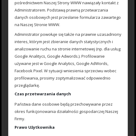
pośrednictwem Naszej Strony WWW nawiązały kontakt z
Administratorem. Podstawą prawną przetwarzania
danych osobowych jest przesłanie formularza zawartego
na Naszej Stronie WWW.
Administrator powołuje się także na prawnie uzasadniony
interes, którym jest zbieranie danych statystycznych i
Nazwa
*
analizowanie ruchu na stronie internetowej (np. dla usług
Google Analitycs, Google Adwords.). Profilowanie
używane jest w Google Analytics, Google AdWords,
E-mail
*
Facebook Pixel. W sytuacji wniesienia sprzeciwu wobec
profilowania, prosimy zoptymalizować odpowiednio
przeglądarkę.
Czas przetwarzania danych
Zapisz moje dane, adres e-mail i witrynę w przeglądarce aby
Państwa dane osobowe będą przechowywane przez
wypełnić dane podczas pisania kolejnych komentarzy.
okres funkcjonowania działalności gospodarczej Naszej
Firmy.
Prawo Użytkownika