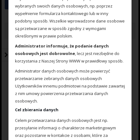
wybranych swoich danych osobowych, np. poprzez
wypełnienie formularza kontaktowego lub w inny
podobny sposób. Wszelkie wprowadzone dane osobowe
są przetwarzane w sposób zgodny z wymogami
Opinie (0)
określonymi w prawie polskim.
Opinie
Administrator informuje, że podanie danych
osobowych jest dobrowolne
, lecz jest niezbędne do
Na razie nie ma opinii o produkcie.
korzystania z Naszej Strony WWW w prawidłowy sposób.
Administrator danych osobowych może powierzyć
przetwarzanie zebranych danych osobowych
Użytkowników innemu podmiotowi na podstawie zawartej
z nim umowy powierzenia przetwarzania danych
Napisz pierwszą opinię o „Sztuczna
osobowych.
Kukurydza Pływająca Orange FLUO.”
Cel zbierania danych
Your Rating
Celem przetwarzania danych osobowych jest np.
Your Review
*
przesyłanie informacji o charakterze marketingowym
oraz pozostanie w kontakcie z osobami, które za