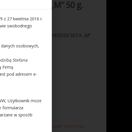
FEEDER S0TA „M” 50 g.
9 z 27 kwietnia 2016 r.
rawie swobodnego
043 KOSZYK PODAJNIK FEEDER S0TA „M”
a danych osobowych,
5mm / B-28mm / H-22mm
edzibą Stefana
ą Firmą
est pod adresem e-
odaj do koszyka
WWW, Użytkownik może
e formularza
SOTA
warzane w sposób
szyczek sota podajnik MAD CARP 777077043