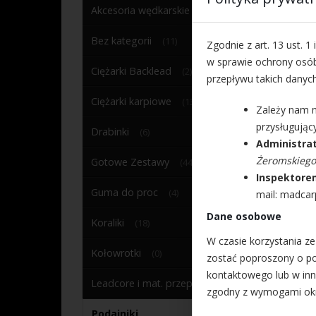
Akcesoria wędkarskie
(61)
Bez kategorii
(11)
Zgodnie z art. 13 ust. 1
w sprawie ochrony osó
Ciężarki Backlead
(2)
przepływu takich danyc
Ciężarki karpiowe
(13)
Zależy nam 
przysługują
Drabinki
(6)
Administra
Żeromskiego
Gotowe Zestawy
(44)
Inspektore
Guma do proc
(4)
mail: madca
Dane osobowe
Koraliki
(18)
W czasie korzystania 
Kołowrotki
(0)
zostać poproszony o po
kontaktowego lub w in
Leadcore i mat. przeponowe
(32)
zgodny z wymogami okr
Podajniki