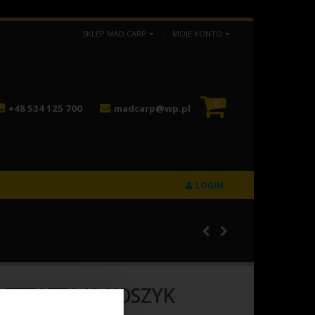
SKLEP MAD CARP
MOJE KONTO
0
+48 534 125 700
madcarp@wp.pl
LOGIN
 777077043 KOSZYK