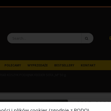
POLECAMY
WYPRZEDAŻE
BESTSELLERY
KONTAKT
043 KOSZYK PODAJNIK FEEDER S0TA „M” 50 g.
MAD CARP
ości i plików cookies (zgodnie z RODO)