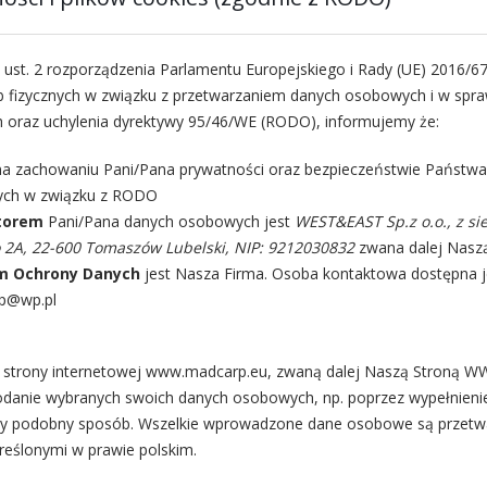
PODAJNIK 
6.00
zł
 i ust. 2 rozporządzenia Parlamentu Europejskiego i Rady (UE) 2016/67
b fizycznych w związku z przetwarzaniem danych osobowych i w sp
h oraz uchylenia dyrektywy 95/46/WE (RODO), informujemy że:
MAD CARP 777077
50 g.
na zachowaniu Pani/Pana prywatności oraz bezpieczeństwie Państw
Waga – 50g. L-4
cych w związku z RODO
torem
Pani/Pana danych osobowych jest
WEST&EAST Sp.z o.o., z si
99 w magazynie
 2A, 22-600 Tomaszów Lubelski, NIP: 9212030832
zwana dalej Nasz
m Ochrony Danych
jest Nasza Firma. Osoba kontaktowa dostępna j
rp@wp.pl
D
ze strony internetowej www.madcarp.eu, zwaną dalej Naszą Stroną 
danie wybranych swoich danych osobowych, np. poprzez wypełnieni
Kategorie:
Podajniki
,
ny podobny sposób. Wszelkie wprowadzone dane osobowe są przet
Tag:
eślonymi w prawie polskim.
mad carp koszyk ko