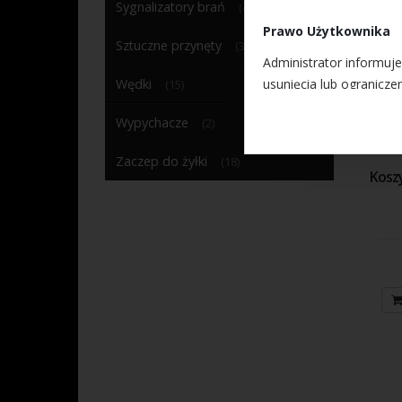
Sygnalizatory brań
(4)
Prawo Użytkownika
Sztuczne przynęty
(31)
Administrator informuj
usunięcia lub ogranicze
Wędki
(15)
wniesienia skargi do o
Wypychacze
(2)
W przypadku pytań dot
Zaczep do żyłki
(18)
Danych pod wskazany a
Kosz
Mechanizm Cookies
Administrator
przechowywan
mogą być odc
Administrato
dostęp do in
pr
do