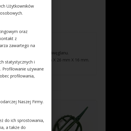
ych Użytkowników
 osobowych.
etingowym oraz
kontakt z
larza zawartego na
L. Wykonany z mocnego poliwęglanu.
 szerokość, wysokość) 53 mm X 26 mm X 16 mm.
ch statystycznych i
). Profilowanie używane
obec profilowania,
odarczej Naszej Firmy.
-20%
ż do ich sprostowania,
ia, a także do