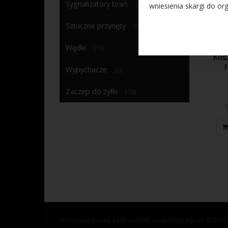
Sygnalizatory brań
(4)
wniesienia skargi do o
W przypadku pytań dot
Sztuczne przynęty
(31)
Danych pod wskazany a
Wędki
(15)
Kos
f
Mechanizm Cookies
Wypychacze
(2)
Administrator
Zaczep do żyłki
(18)
przechowywan
mogą być odc
Administrato
dostęp do in
pr
do
za
ma
st
an
Administrator
Wszystkie prawa zastrzeżone www.madcarp.eu © 2017