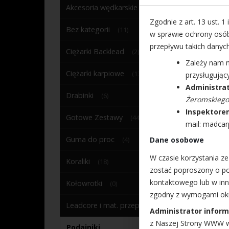
Akcesoria wędkarskie
(61)
Zgodnie z art. 13 ust. 1
Bez kategorii
(11)
w sprawie ochrony osó
przepływu takich danyc
Ciężarki Backlead
(2)
Zależy nam 
Ciężarki karpiowe
(13)
przysługują
Administra
Drabinki
(6)
Żeromskiego
Inspektore
Gotowe Zestawy
(44)
mail: madca
Guma do proc
Dane osobowe
(4)
W czasie korzystania 
Koraliki
(18)
zostać poproszony o po
kontaktowego lub w in
Kołowrotki
(0)
zgodny z wymogami okr
Leadcore i mat. przeponowe
(32)
Administrator inform
z Naszej Strony WWW w
Podajniki