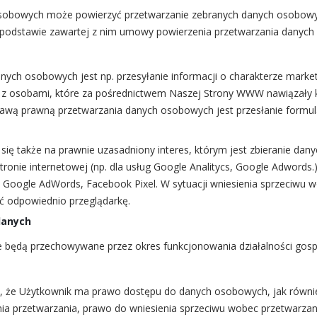
osobowych może powierzyć przetwarzanie zebranych danych osobow
podstawie zawartej z nim umowy powierzenia przetwarzania danych
Dodatkowe informacje
nych osobowych jest np. przesyłanie informacji o charakterze mark
 z osobami, które za pośrednictwem Naszej Strony WWW nawiązały 
s
awą prawną przetwarzania danych osobowych jest przesłanie formu
zo popularny na rynku podajnik ARC o wadzę 61 g. w nowej edycji X
znie większy od poprzednika, wymiary klasycznego ARC ( długość,
się także na prawnie uzasadniony interes, którym jest zbieranie dany
miast wersja XL ma wymiary 60 mm X 33 mm X 16 mm.
tronie internetowej (np. dla usług Google Analitycs, Google Adwords.
, Google AdWords, Facebook Pixel. W sytuacji wniesienia sprzeciwu w
ć odpowiednio przeglądarkę.
TED PRODUCTS
danych
będą przechowywane przez okres funkcjonowania działalności gosp
-20%
e, że Użytkownik ma prawo dostępu do danych osobowych, jak równie
nia przetwarzania, prawo do wniesienia sprzeciwu wobec przetwarzan