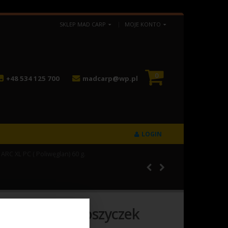
SKLEP MAD CARP
MOJE KONTO
0
+48 534 125 700
madcarp@wp.pl
LOGIN
C XL PC ( Poliwęglan) 60 g.
 MAD CARP Koszyczek