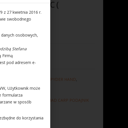
der ARC XL PC (
9 z 27 kwietnia 2016 r.
 60 g.
rawie swobodnego
a danych osobowych,
edzibą Stefana
ą Firmą
odaj do koszyka
est pod adresem e-
eeder ARC BOAT ROMMY SPYDER HAND
,
WWW, Użytkownik może
e formularza
k Method Feeder ARC XL MAD CARP PODAJNIK
warzane w sposób
 ARC XL koszyk arc xl
niezbędne do korzystania