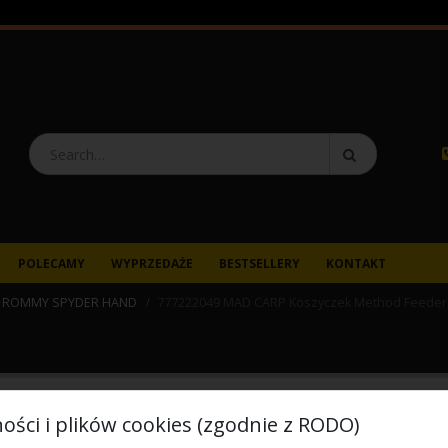
POLECAMY
WYPRZEDAŻE
BESTSELLERY
KONTAKT
T ROMMY SPYDER HAND
777222049 MAD CARP Koszyczek Method Feeder AR
777222049
ości i plików cookies (zgodnie z RODO)