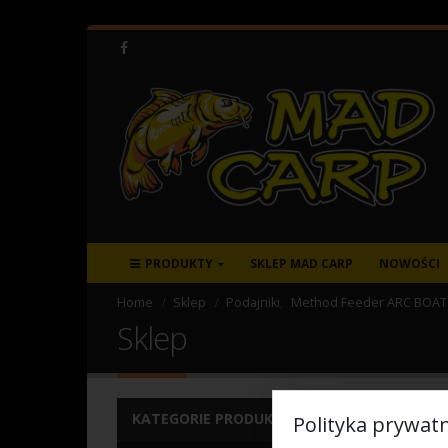
PRODUKTY
SKLEP MAD CARP
NOWOŚCI
Home
Sklep
Podajniki
,
Method Feeder ARC BOA
Sklep
KATEGORIE PRODUKTÓW
Polityka prywatn