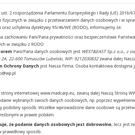
Method Fee
 i ust. 2 rozporządzenia Parlamentu Europejskiego i Rady (UE) 2016/67
Poliwęglan)
b fizycznych w związku z przetwarzaniem danych osobowych i w sp
h oraz uchylenia dyrektywy 95/46/WE (RODO), informujemy że:
8.40
zł
na zachowaniu Pani/Pana prywatności oraz bezpieczeństwie Państw
cych w związku z RODO
torem
Pani/Pana danych osobowych jest
WEST&EAST Sp.z o.o., z si
 2A, 22-600 Tomaszów Lubelski, NIP: 9212030832
zwana dalej Nasz
D
m Ochrony Danych
jest Nasza Firma. Osoba kontaktowa dostępna j
rp@wp.pl
Kategorie:
Method F
Podajniki
ze strony internetowej www.madcarp.eu, zwaną dalej Naszą Stroną 
Tag:
danie wybranych swoich danych osobowych, np. poprzez wypełnieni
MAD CARP Koszycze
ny podobny sposób. Wszelkie wprowadzone dane osobowe są przet
PODAJNIKI MAD CARP
eślonymi w prawie polskim.
uje, że podanie danych osobowych jest dobrowolne
, lecz jest 
 prawidłowy sposób.