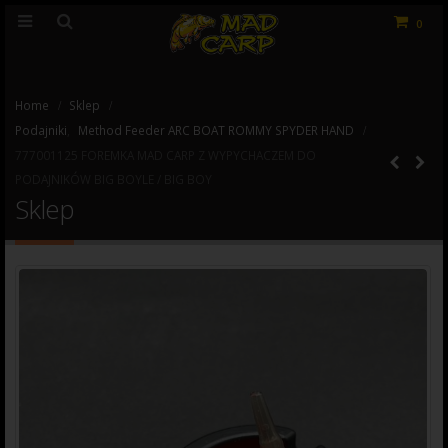
0
Home
Sklep
Podajniki
,
Method Feeder ARC BOAT ROMMY SPYDER HAND
777001125 FOREMKA MAD CARP Z WYPYCHACZEM DO
PODAJNIKÓW BIG BOYLE / BIG BOY
Sklep