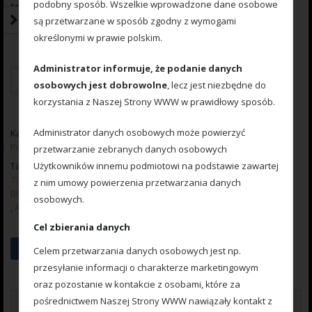
podobny sposób. Wszelkie wprowadzone dane osobowe
towar idealnie przylega do podajnika.
są przetwarzane w sposób zgodny z wymogami
Wymiary wewnętrzne: 6 cm x 3,8 cm x 2,2 cm
określonymi w prawie polskim.
Administrator informuje, że podanie danych
Dodaj do koszyka
osobowych jest dobrowolne
, lecz jest niezbędne do
korzystania z Naszej Strony WWW w prawidłowy sposób.
Administrator danych osobowych może powierzyć
Kategorie:
Method Feeder ARC BOAT ROMMY SPYDER HAND
,
Podajniki
przetwarzanie zebranych danych osobowych
Tagi:
Użytkowników innemu podmiotowi na podstawie zawartej
777001125 FOREMKA MAD CARP Z WYPYCHACZEM DO PODAJNIKÓW
z nim umowy powierzenia przetwarzania danych
BIG BOYLE / BIG BOY
osobowych.
,
ARC XXL
,
BIG BOY
,
BIG BOYLE
,
BIGBOY ARC XXL
Cel zbierania danych
Celem przetwarzania danych osobowych jest np.
przesyłanie informacji o charakterze marketingowym
oraz pozostanie w kontakcie z osobami, które za
pośrednictwem Naszej Strony WWW nawiązały kontakt z
Dodatkowe informacje