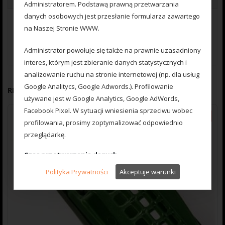
Administratorem. Podstawą prawną przetwarzania
danych osobowych jest przesłanie formularza zawartego
Dodatkowe informacje
na Naszej Stronie WWW.
Waga
0.019 kg
Administrator powołuje się także na prawnie uzasadniony
interes, którym jest zbieranie danych statystycznych i
analizowanie ruchu na stronie internetowej (np. dla usług
Google Analitycs, Google Adwords.). Profilowanie
RELATED PRODUCTS
używane jest w Google Analytics, Google AdWords,
Facebook Pixel. W sytuacji wniesienia sprzeciwu wobec
-20%
profilowania, prosimy zoptymalizować odpowiednio
przeglądarkę.
Czas przetwarzania danych
Państwa dane osobowe będą przechowywane przez
Polityka Prywatności
Akceptuje warunki
okres funkcjonowania działalności gospodarczej Naszej
Firmy.
Prawo Użytkownika