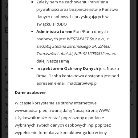
Zależy nam na zachowaniu Pani/Pana
777001125 FOREMKA MAD CARP Z
prywatności oraz bezpieczeństwie Państwa
WYPYCHACZEM DO PODAJNIKÓW
danych osobowych, przysługujących w
związku z RODO
BIG BOYLE / BIG BOY
Administratorem
Pani/Pana danych
osobowych jest
WEST&EAST Sp.z o.o., z
10.00
zł
siedzibą Stefana Żeromskiego 2A, 22-600
Tomaszów Lubelski, NIP: 9212030832
zwana
777001125 FOREMKA MAD CARP Z WYPYCHACZEM DO
dalej Naszą Firmą
PODAJNIKÓW BIG BOYLE / BIG BOY
Inspektorem Ochrony Danych
jest Nasza
Pasuję do każdego obecnego na rynku podajnika BIG BOYLE
Firma. Osoba kontaktowa dostępna jest pod
lub BIG BOY 59 m X 38 mm. Foremka MAD CARP to niezbędne
adresem e-mail: madcarp@wp.pl
narzędzie każdego wędkarza łowiącego na method feeder. W
Dane osobowe
pierwszej kolejności należy ułożyć przynętę wraz z haczykiem
W czasie korzystania ze strony internetowej
na środku formy, po czym przysypać zanętą – bądź pelletem –
www.madcarp.eu, zwaną dalej Naszą Stroną WWW,
ugnieść podajnik w formie i wycisnąć podajnik. Jest to o wiele
Użytkownik może zostać poproszony o podanie
praktyczniejsza opcja od standardowych foremek. Dzięki
wybranych swoich danych osobowych, np. poprzez
wyciskarce, możemy sobie pozwolić na pewne odchylenia od
wypełnienie formularza kontaktowego lub w inny
idealnego nawilżenia zanęty lub pelletu, bo mimo to, nasz