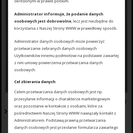
określonymi w prawie polskim.
Administrator informuje, że podanie danych
osobowych jest dobrowolne
, lecz jest niezbędne do
korzystania z Naszej Strony WWW w prawidłowy sposób.
Administrator danych osobowych może powierzyć
przetwarzanie zebranych danych osobowych
Użytkowników innemu podmiotowi na podstawie zawartej
z nim umowy powierzenia przetwarzania danych
osobowych.
Cel zbierania danych
Celem przetwarzania danych osobowych jest np.
przesyłanie informacji o charakterze marketingowym
777222071 Koszyczek Method Feeder ARC PC ( Poliwęglan )
oraz pozostanie w kontakcie z osobami, które za
50 g.
pośrednictwem Naszej Strony WWW nawiązały kontakt z
Administratorem. Podstawą prawną przetwarzania
danych osobowych jest przesłanie formularza zawartego
0
7.40
zł
out