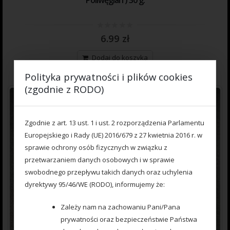
Poliwęglan ) 30 g.
0
6.99
zł
out
of
5
Dodaj do koszyka
Polityka prywatności i plików cookies
(zgodnie z RODO)
Zgodnie z art. 13 ust. 1 i ust. 2 rozporządzenia Parlamentu
Europejskiego i Rady (UE) 2016/679 z 27 kwietnia 2016 r. w
sprawie ochrony osób fizycznych w związku z
przetwarzaniem danych osobowych i w sprawie
swobodnego przepływu takich danych oraz uchylenia
dyrektywy 95/46/WE (RODO), informujemy że:
Zależy nam na zachowaniu Pani/Pana
prywatności oraz bezpieczeństwie Państwa