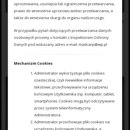
sprostowania, usunięcia lub ograniczenia przetwarzania,
prawo do wniesienia sprzeciwu wobec przetwarzania, a
także do wniesienia skargi do organu nadzorczego.
777222072 Koszyczek Method Feeder ARC PC ( Poliwęglan )
60 g.
W przypadku pytań dotyczących przetwarzania danych
osobowych prosimy o kontakt z Inspektorem Ochrony
Danych pod wskazany adres e-mail: madcarp@wp.pl
0
7.60
zł
out
of
5
Dodaj do koszyka
Mechanizm Cookies
Administrator wykorzystuje pliki cookies
(ciasteczka), czyli niewielkie informacje
tekstowe, przechowywane na urządzeniu
końcowym Użytkownika (np. komputer, tablet,
smartphone). Cookies mogą być odczytywane
przez system teleinformatyczny
Administratora.
Administrator przechowuje pliki cookies na
urządzeniu końcowym Użytkownika, a