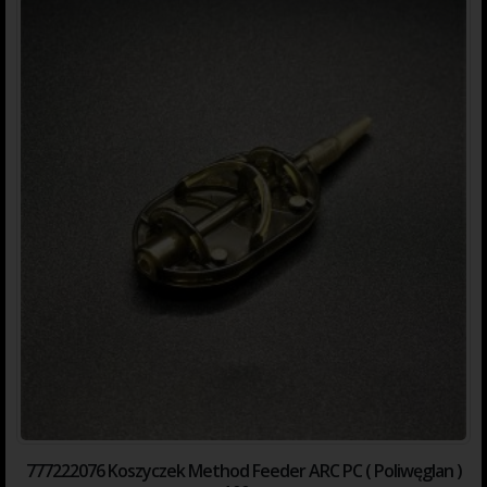
mogą być przez Użytkownika usunięte po ich
zapisaniu przez Administratora, poprzez
odpowiednie funkcje przeglądarki, programy
służące w tym celu lub skorzystanie z
odpowiednich narzędzi dostępnych w ramach
systemu operacyjnego.
Pod tymi linkami zamieszczone są informacje
o sposobach usunięcia cookies w wybranych
przeglądarkach internetowych:
Firefox:
http://support.mozilla.org/pl/kb/usuwanie-
ciasteczek,
Opera:
http://help.opera.com/Linux/9.60/pl/cookie
Internet Explorer:
http://support.microsoft.com/kb/278835/pl,
Chrome:
http://support.google.com/chrome/bin/an
777222076 Koszyczek Method Feeder ARC PC ( Poliwęglan )
hl=pl&answer=95647,