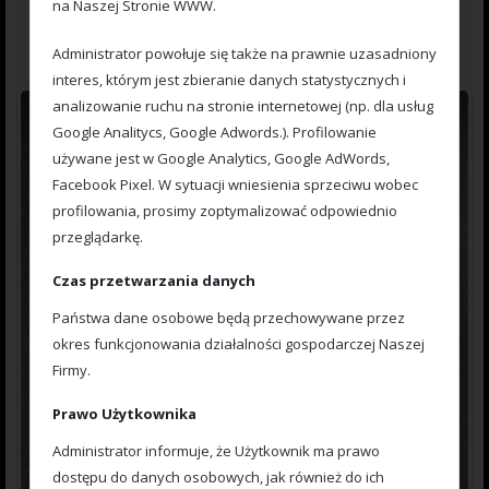
na Naszej Stronie WWW.
of
5
Dodaj do koszyka
Administrator powołuje się także na prawnie uzasadniony
interes, którym jest zbieranie danych statystycznych i
analizowanie ruchu na stronie internetowej (np. dla usług
Google Analitycs, Google Adwords.). Profilowanie
używane jest w Google Analytics, Google AdWords,
Facebook Pixel. W sytuacji wniesienia sprzeciwu wobec
profilowania, prosimy zoptymalizować odpowiednio
przeglądarkę.
Czas przetwarzania danych
Państwa dane osobowe będą przechowywane przez
okres funkcjonowania działalności gospodarczej Naszej
Firmy.
Prawo Użytkownika
Administrator informuje, że Użytkownik ma prawo
dostępu do danych osobowych, jak również do ich