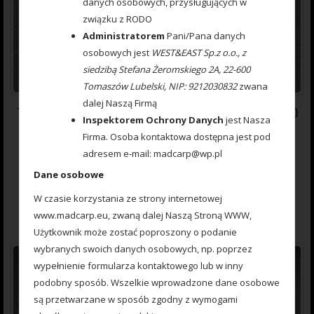
danych osobowych, przysługujących w
związku z RODO
Administratorem
Pani/Pana danych
osobowych jest
WEST&EAST Sp.z o.o., z
siedzibą Stefana Żeromskiego 2A, 22-600
Tomaszów Lubelski, NIP: 9212030832
zwana
dalej Naszą Firmą
777222070 Koszyczek Method Feeder ARC PC ( Poliwęglan )
Inspektorem Ochrony Danych
jest Nasza
40 g.
Firma. Osoba kontaktowa dostępna jest pod
adresem e-mail: madcarp@wp.pl
Dane osobowe
0
7.20
zł
out
of
W czasie korzystania ze strony internetowej
5
Dodaj do koszyka
www.madcarp.eu, zwaną dalej Naszą Stroną WWW,
Użytkownik może zostać poproszony o podanie
wybranych swoich danych osobowych, np. poprzez
wypełnienie formularza kontaktowego lub w inny
podobny sposób. Wszelkie wprowadzone dane osobowe
są przetwarzane w sposób zgodny z wymogami