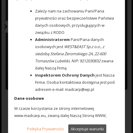
Zależy nam na zachowaniu Pani/Pana
prywatności oraz bezpieczeństwie Państwa
danych osobowych, przysługujących w
związku z RODO
Administratorem
Pani/Pana danych
osobowych jest
WEST&EAST Sp.z o.o., z
siedzibą Stefana Żeromskiego 2A, 22-600
Tomaszów Lubelski, NIP: 9212030832
zwana
dalej Naszą Firmą
Inspektorem Ochrony Danych
jest Nasza
Firma. Osoba kontaktowa dostępna jest pod
adresem e-mail: madcarp@wp.pl
777222034 Koszyczek Method Feeder ARC FLAT 90 g,
Dane osobowe
W czasie korzystania ze strony internetowej
www.madcarp.eu, zwaną dalej Naszą Stroną WWW,
0
7.70
zł
Użytkownik może zostać poproszony o podanie
out
of
Polityka Prywatności
Akceptuje warunki
wybranych swoich danych osobowych, np. poprzez
5
Dodaj do koszyka