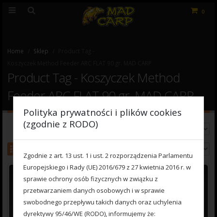
0
Home
Sklep
Product Tag -
Koszyczek Method Feeder ARC FLAT 90 gr. MAD CARP
Product Tag - Koszyczek Method
Feeder ARC FLAT 90 gr. MAD CARP
Polityka prywatności i plików cookies
(zgodnie z RODO)
Sort By:
View:
Zgodnie z art. 13 ust. 1 i ust. 2 rozporządzenia Parlamentu
Europejskiego i Rady (UE) 2016/679 z 27 kwietnia 2016 r. w
sprawie ochrony osób fizycznych w związku z
przetwarzaniem danych osobowych i w sprawie
swobodnego przepływu takich danych oraz uchylenia
dyrektywy 95/46/WE (RODO), informujemy że: