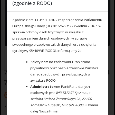
(zgodnie z RODO)
Zgodnie z art. 13 ust. 1 i ust. 2 rozporządzenia Parlamentu
Europejskiego i Rady (UE) 2016/679 z 27 kwietnia 2016 r. w
sprawie ochrony osób fizycznych w związku z
przetwarzaniem danych osobowych i w sprawie
swobodnego przepływu takich danych oraz uchylenia
dyrektywy 95/46/WE (RODO), informujemy że:
Zależy nam na zachowaniu Pani/Pana
prywatności oraz bezpieczeństwie Państwa
777 555 007 Ciężarek karpiowy nr. 4
danych osobowych, przysługujących w
75 gr.
związku z RODO
Administratorem
Pani/Pana danych
6.00
zł
osobowych jest
WEST&EAST Sp.z o.o., z
siedzibą Stefana Żeromskiego 2A, 22-600
Tomaszów Lubelski, NIP: 9212030832
zwana
777 555 007 Ciężarek karpiowy nr. 3 75 gr.
dalej Naszą Firmą