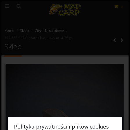
0
Home
Sklep
Ciężarki karpiowe
777 555 007 Ciężarek karpiowy nr. 4 75 gr.
Sklep
Polityka prywatności i plików cookies