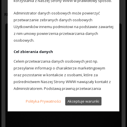
korzystania z Naszej Strony WWW w prawidłowy sposób.
Administrator danych osobowych może powierzyć
RELATED PRODUCTS
przetwarzanie zebranych danych osobowych
Użytkowników innemu podmiotowi na podstawie zawartej
z nim umowy powierzenia przetwarzania danych
osobowych.
Cel zbierania danych
Celem przetwarzania danych osobowych jest np.
przesyłanie informacji o charakterze marketingowym
oraz pozostanie w kontakcie z osobami, które za
pośrednictwem Naszej Strony WWW nawiązały kontakt z
Administratorem. Podstawą prawną przetwarzania
danych osobowych jest przesłanie formularza zawartego
Polityka Prywatności
Akceptuje warunki
na Naszej Stronie WWW.
Administrator powołuje się także na prawnie uzasadniony
interes, którym jest zbieranie danych statystycznych i