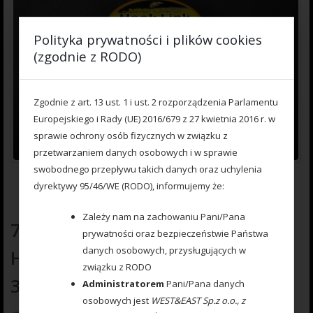
Polityka prywatności i plików cookies
(zgodnie z RODO)
Zgodnie z art. 13 ust. 1 i ust. 2 rozporządzenia Parlamentu
Europejskiego i Rady (UE) 2016/679 z 27 kwietnia 2016 r. w
sprawie ochrony osób fizycznych w związku z
przetwarzaniem danych osobowych i w sprawie
swobodnego przepływu takich danych oraz uchylenia
dyrektywy 95/46/WE (RODO), informujemy że:
Zależy nam na zachowaniu Pani/Pana
777 100 003 Materiał przyponowy
prywatności oraz bezpieczeństwie Państwa
danych osobowych, przysługujących w
HARD 0,3mm DARK CAMOU (5m)
związku z RODO
35lb (15,8 kg)
Administratorem
Pani/Pana danych
osobowych jest
WEST&EAST Sp.z o.o., z