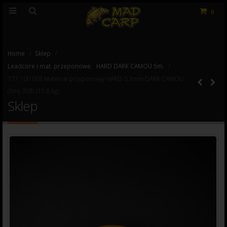
0
Home
Sklep
Leadcore i mat. przeponowe
,
HARD DARK CAMOU 5m.
777 100 003 Materiał przyponowy HARD 0,3mm DARK CAMOU
(5m) 35lb (15,8 kg)
Sklep