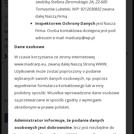
9.00
zł
siedzibą Stefana Żeromskiego 2A, 22-600
Tomaszów Lubelski, NIP: 9212030832
zwana
dalej Naszą Firmą
777 100 003 Materiał przyponowy HARD 0,3mm DARK
Inspektorem Ochrony Danych
jest Nasza
CAMOU (5m)
Firma. Osoba kontaktowa dostępna jest pod
Materiał przyponowy wykonany ze splotu 16 specjalnych
adresem e-mail: madcarp@wp.pl
włókien DYNEEMA Materiał neutralnej wyporności, sztywny
(hard). Kolor DARK CAMOU (zgniła zieleń z czerwonym lub
Dane osobowe
czarnym splotem).Wytrzymałość 35lb (15,8 kg).Na szpulce 5m.
W czasie korzystania ze strony internetowej
www.madcarp.eu, zwaną dalej Naszą Stroną WWW,
Użytkownik może zostać poproszony o podanie
Dodaj do koszyka
wybranych swoich danych osobowych, np. poprzez
wypełnienie formularza kontaktowego lub w inny
podobny sposób. Wszelkie wprowadzone dane osobowe
są przetwarzane w sposób zgodny z wymogami
Kategorie:
HARD DARK CAMOU 5m.
,
Leadcore i mat. przeponowe
określonymi w prawie polskim.
Administrator informuje, że podanie danych
osobowych jest dobrowolne
, lecz jest niezbędne do