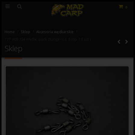
0
Home
Sklep
Akcesoria wędkarskie
777 000 324 Krętlik quick change roz. 8 (op. 10 szt.)
Sklep