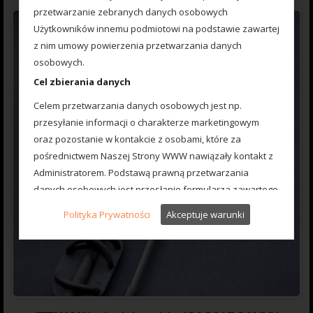
przetwarzanie zebranych danych osobowych
Użytkowników innemu podmiotowi na podstawie zawartej
z nim umowy powierzenia przetwarzania danych
osobowych.
Cel zbierania danych
Celem przetwarzania danych osobowych jest np.
przesyłanie informacji o charakterze marketingowym
oraz pozostanie w kontakcie z osobami, które za
pośrednictwem Naszej Strony WWW nawiązały kontakt z
Administratorem. Podstawą prawną przetwarzania
danych osobowych jest przesłanie formularza zawartego
na Naszej Stronie WWW.
Polityka Prywatności
Akceptuje warunki
Administrator powołuje się także na prawnie uzasadniony
interes, którym jest zbieranie danych statystycznych i
analizowanie ruchu na stronie internetowej (np. dla usług
Google Analitycs, Google Adwords.). Profilowanie
używane jest w Google Analytics, Google AdWords,
Facebook Pixel. W sytuacji wniesienia sprzeciwu wobec