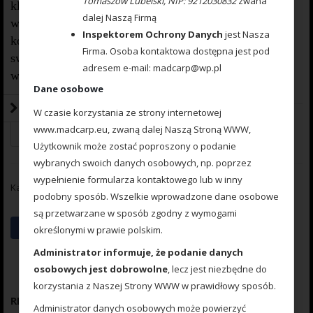
Tomaszów Lubelski, NIP: 9212030832
zwana
klasy stali nierdzewnej. Służy do prostej i szybkiej
dalej Naszą Firmą
wymiany zestawu, przyponów i wielu innych
Inspektorem Ochrony Danych
jest Nasza
konfiguracji zestawu karpiowego. Dodatkowo dzięki
Firma. Osoba kontaktowa dostępna jest pod
swojej wytrzymałości zapewnia pewny hol w każdych
adresem e-mail: madcarp@wp.pl
warunkach. Opakowanie zawiera 10 szt. krętlików.
Dane osobowe
W czasie korzystania ze strony internetowej
www.madcarp.eu, zwaną dalej Naszą Stroną WWW,
Dodaj do koszyka
Użytkownik może zostać poproszony o podanie
wybranych swoich danych osobowych, np. poprzez
wypełnienie formularza kontaktowego lub w inny
Kategoria:
Akcesoria wędkarskie
podobny sposób. Wszelkie wprowadzone dane osobowe
są przetwarzane w sposób zgodny z wymogami
określonymi w prawie polskim.
Administrator informuje, że podanie danych
osobowych jest dobrowolne
, lecz jest niezbędne do
korzystania z Naszej Strony WWW w prawidłowy sposób.
RELATED PRODUCTS
Administrator danych osobowych może powierzyć