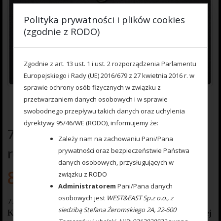
Polityka prywatności i plików cookies
(zgodnie z RODO)
Zgodnie z art. 13 ust. 1 i ust. 2 rozporządzenia Parlamentu
Europejskiego i Rady (UE) 2016/679 z 27 kwietnia 2016 r. w
sprawie ochrony osób fizycznych w związku z
przetwarzaniem danych osobowych i w sprawie
swobodnego przepływu takich danych oraz uchylenia
dyrektywy 95/46/WE (RODO), informujemy że:
777 000 324 Krętlik quick change
Zależy nam na zachowaniu Pani/Pana
roz. 8 (op. 10 szt.)
prywatności oraz bezpieczeństwie Państwa
danych osobowych, przysługujących w
8.00
zł
związku z RODO
Administratorem
Pani/Pana danych
osobowych jest
WEST&EAST Sp.z o.o., z
777 000 324 Krętlik quick change roz. 8 (op. 10 szt.)
siedzibą Stefana Żeromskiego 2A, 22-600
Krętlik Quick Change wyprodukowany jest z najwyższej