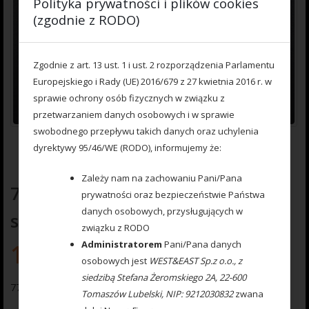
Polityka prywatności i plików cookies
(zgodnie z RODO)
Zgodnie z art. 13 ust. 1 i ust. 2 rozporządzenia Parlamentu
Europejskiego i Rady (UE) 2016/679 z 27 kwietnia 2016 r. w
sprawie ochrony osób fizycznych w związku z
przetwarzaniem danych osobowych i w sprawie
swobodnego przepływu takich danych oraz uchylenia
dyrektywy 95/46/WE (RODO), informujemy że:
Zależy nam na zachowaniu Pani/Pana
777 000 258 Drabinka do zestawów
prywatności oraz bezpieczeństwie Państwa
danych osobowych, przysługujących w
spławikowych
związku z RODO
Administratorem
Pani/Pana danych
1.60
zł
osobowych jest
WEST&EAST Sp.z o.o., z
siedzibą Stefana Żeromskiego 2A, 22-600
777 000 258 Drabinka do zestawów spławikowych
Tomaszów Lubelski, NIP: 9212030832
zwana