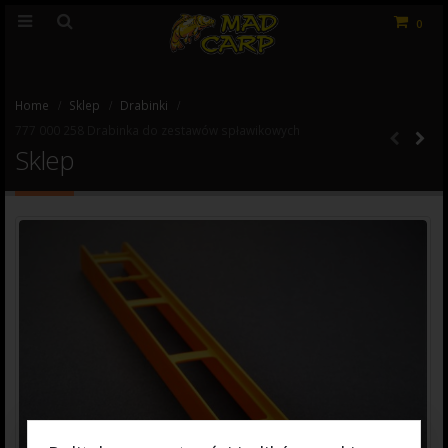
0
Home
Sklep
Drabinki
777 000 258 Drabinka do zestawów spławikowych
Sklep