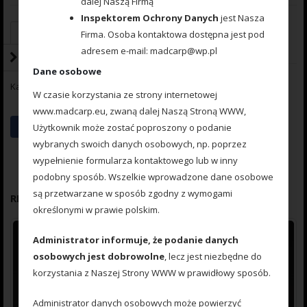
dalej Naszą Firmą
Inspektorem Ochrony Danych
jest Nasza
Dodaj do koszyka
Firma. Osoba kontaktowa dostępna jest pod
adresem e-mail: madcarp@wp.pl
Dane osobowe
Kategoria:
Drabinki
W czasie korzystania ze strony internetowej
www.madcarp.eu, zwaną dalej Naszą Stroną WWW,
Użytkownik może zostać poproszony o podanie
wybranych swoich danych osobowych, np. poprzez
wypełnienie formularza kontaktowego lub w inny
podobny sposób. Wszelkie wprowadzone dane osobowe
są przetwarzane w sposób zgodny z wymogami
RELATED PRODUCTS
określonymi w prawie polskim.
Administrator informuje, że podanie danych
osobowych jest dobrowolne
, lecz jest niezbędne do
korzystania z Naszej Strony WWW w prawidłowy sposób.
Administrator danych osobowych może powierzyć